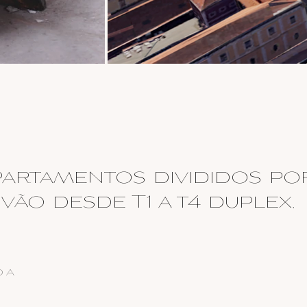
partamentos divididos po
vão desde T1 a t4 duplex.
 A