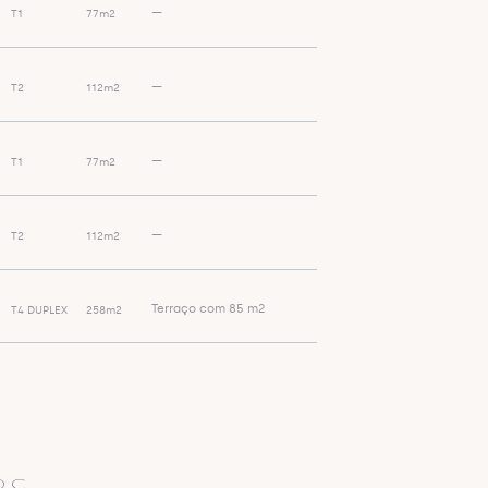
—
T1
77m2
—
T2
112m2
—
T1
77m2
—
T2
112m2
Terraço com 85 m2
T4 DUPLEX
258m2
 C