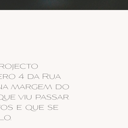
rojecto
ero 4 da Rua
, na margem do
que viu passar
os e que se
lo.