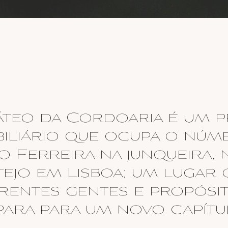
áteo da Cordoaria é um p
biliário que ocupa o núm
to Ferreira na junqueira
tejo em Lisboa; um lugar 
erentes gentes e propósit
para para um novo capítu