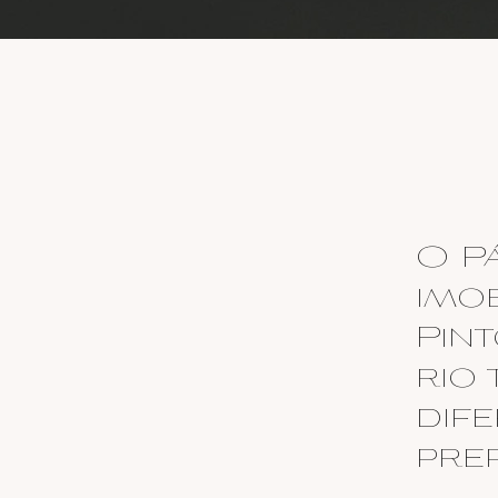
COARDOARIA_PreObra_Janela.jpg
real-estate
O P
imo
Pin
rio 
dif
pre