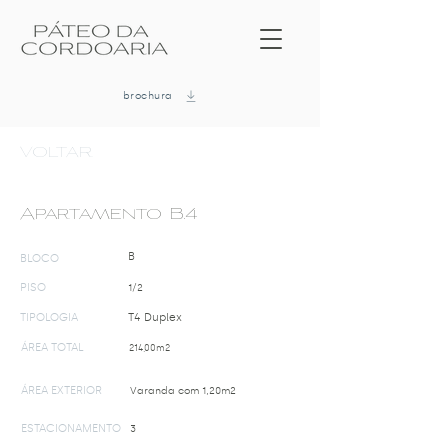
brochura
VOLTAR
Apartamento B.4
B
BLOCO
PISO
1/2
TIPOLOGIA
T4 Duplex
ÁREA TOTAL
214,00m2
ÁREA EXTERIOR
Varanda com 1,20m2
ESTACIONAMENTO
3