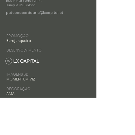
Rua Pinto Ferreira nº4
Junqueira, Lisboa
pateodacordoaria@lxcapital.pt
PROMOÇÃO
Eurojunqueira
DESENVOLVIMENTO
IMAGENS 3D
MOMENTUM VIZ
DECORAÇÃO
AMA